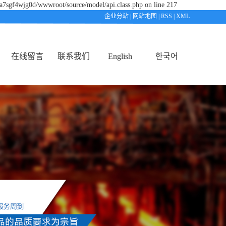
ta7sgf4wjg0d/wwwroot/source/model/api.class.php on line 217
企业分站
|
网站地图
|
RSS
|
XML
在线留言
联系我们
English
한국어