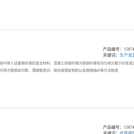
产品编号：158745
关键词：
生产发
硅中掺入适量钢纤维的复合材料。混凝土用钢纤维为使钢纤维较均匀地分散于砂浆或
可用冷拔钢丝切断、薄钢板剪切、钢块或钢锭铣削以及熔钢抽纱等方法制造
产品编号：158744
关键词：
优质钢