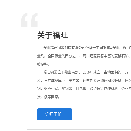
关于福旺
鞍山福旺钢带制造有限公司坐落于中国钢都--鞍山。鞍山
量约占全国储量的四分之一。周围还蕴藏着丰富的菱镁石矿
助原料。
福旺钢带位于鞍山南部， 2010年成立，占地面积约一万
米、生产成品库五百平方米，还有办公及绿色园区等员工休
钢、退火带钢、塑钢带、打包扣、铁护角等包装材料。企业年
法、俄等国家。
详细了解+