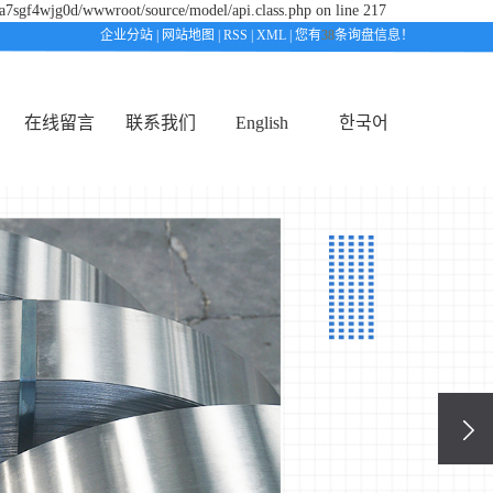
ta7sgf4wjg0d/wwwroot/source/model/api.class.php on line 217
企业分站
|
网站地图
|
RSS
|
XML
|
您有
38
条询盘信息！
在线留言
联系我们
English
한국어