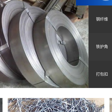
钢纤维
铁护角
打包扣