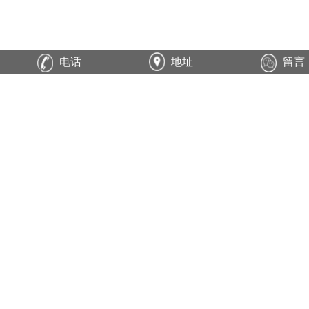
电话
地址
留言
新品推荐
更多>>
极薄钢带0.25
发蓝钢带