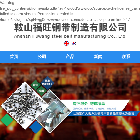
Warning:
file_put_contents(/home/asfwgdta7sgf4wjg0d/wwwroot/source/cache/license_cach
failed to open stream: Permission denied in
/home/asfwgdta7sgf4wjg0d/wwwroot/source/model/api.class.php on line 217
首页
公司
产品
新闻
联系