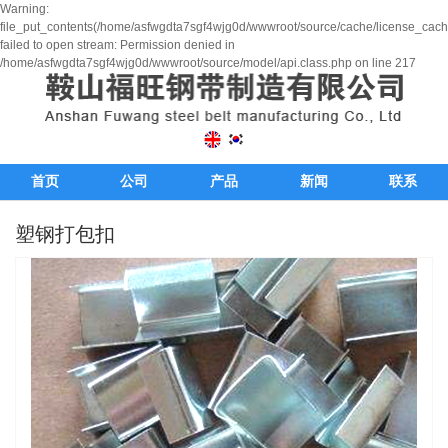
Warning:
file_put_contents(/home/asfwgdta7sgf4wjg0d/wwwroot/source/cache/license_cach
failed to open stream: Permission denied in
/home/asfwgdta7sgf4wjg0d/wwwroot/source/model/api.class.php on line 217
首页
公司
产品
新闻
联系
塑钢打包扣